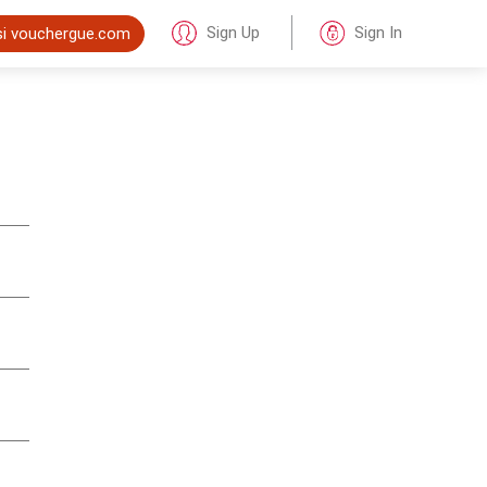
Sign Up
Sign In
si vouchergue.com